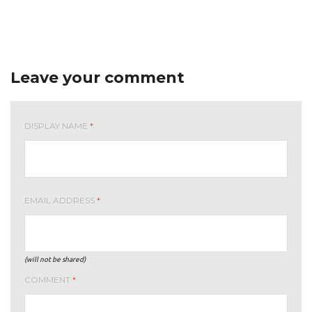
Leave your comment
DISPLAY NAME
*
EMAIL ADDRESS
*
(will not be shared)
COMMENT
*